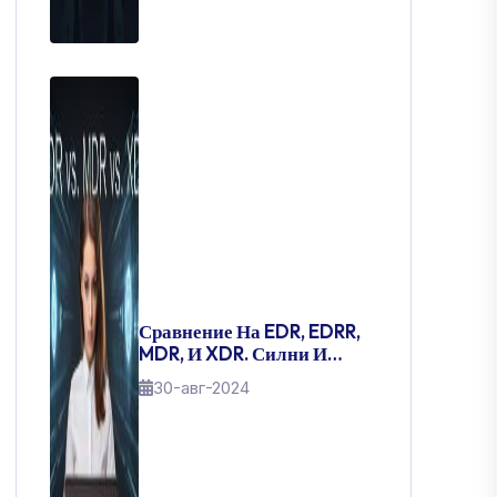
Сравнение На EDR, EDRR,
MDR, И XDR. Силни И
Слаби Страни.
30-авг-2024