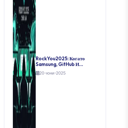
RockYou2025: Когато
Samsung, GitHub И
Правителства Паднаха –
20-юни-2025
Денят, В Който 16
Милиарда Пароли
Изтекоха