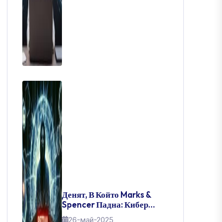
Денят, В Който Marks &
Spencer Падна: Кибер
Катастрофата, Разтърсила
26-май-2025