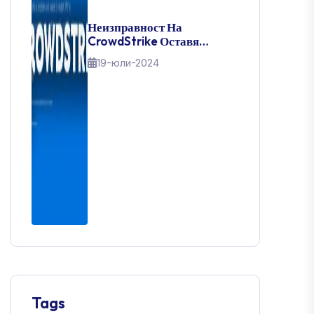
Неизправност На
CrowdStrike Оставя
Милиони Потребители На
19-юли-2024
Windows Блокирани С
Blue Screen Of Death: Ето
Как Да Го Оправите
Tags