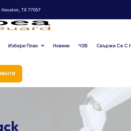
, Houston, TX 77057
Избери План
Новини
ЧЗВ
Свържи Се С 
ЛИЕНТИ
ack