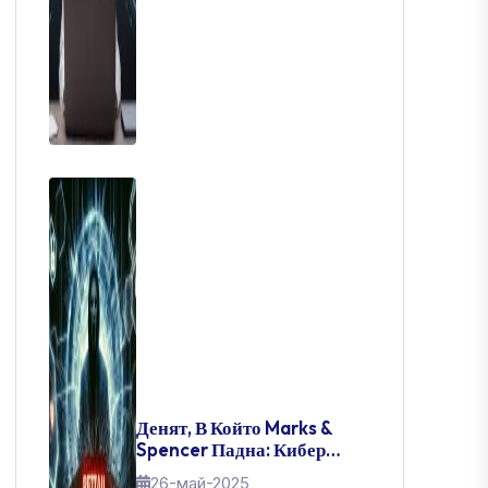
Денят, В Който Marks &
Spencer Падна: Кибер
Катастрофата, Разтърсила
26-май-2025