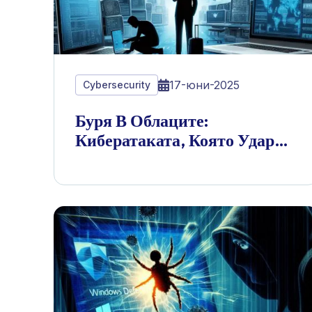
17-юни-2025
Cybersecurity
Буря В Облаците:
Кибератаката, Която Удари
WestJet