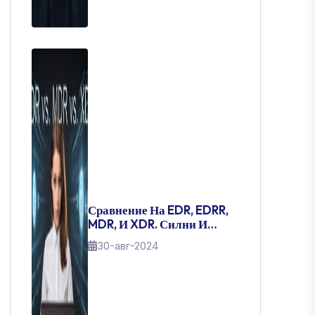
Сравнение На EDR, EDRR,
MDR, И XDR. Силни И
Слаби Страни.
30-авг-2024