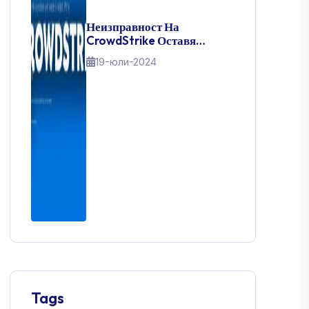
Неизправност На
CrowdStrike Оставя
Милиони Потребители На
19-юли-2024
Windows Блокирани С
Blue Screen Of Death: Ето
Как Да Го Оправите
Tags