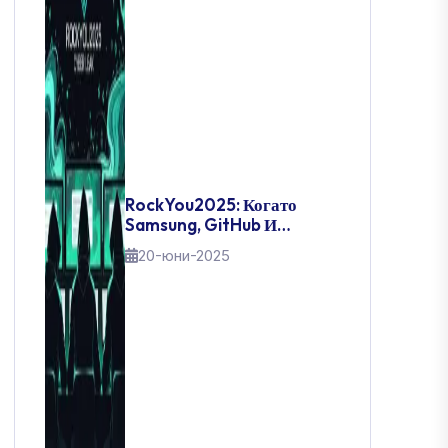
RockYou2025: Когато
Samsung, GitHub И
Правителства Паднаха –
20-юни-2025
Денят, В Който 16
Милиарда Пароли
Изтекоха