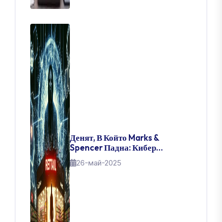
Денят, В Който Marks &
Spencer Падна: Кибер
Катастрофата, Разтърсила
26-май-2025
Търговията