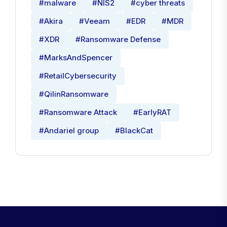
#malware
#NIS2
#cyber threats
#Akira
#Veeam
#EDR
#MDR
#XDR
#Ransomware Defense
#MarksAndSpencer
#RetailCybersecurity
#QilinRansomware
#Ransomware Attack
#EarlyRAT
#Andariel group
#BlackCat