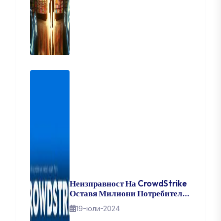
Неизправност На CrowdStrike
Оставя Милиони Потребители
На Windows Блокирани С Blue
19-юли-2024
Screen Of Death: Ето Как Да