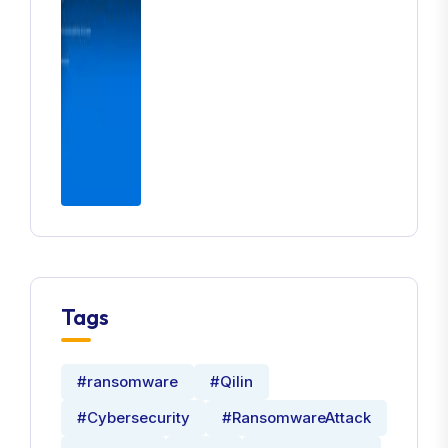
Го Оправите
Tags
#ransomware
#Qilin
#Cybersecurity
#RansomwareAttack