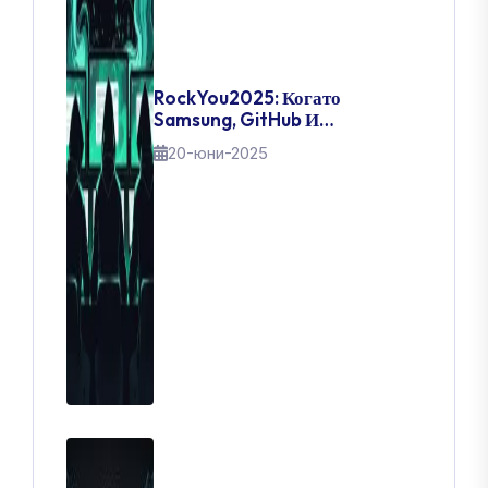
RockYou2025: Когато
Samsung, GitHub И
Правителства Паднаха –
20-юни-2025
Денят, В Който 16 Милиарда
Пароли Изтекоха