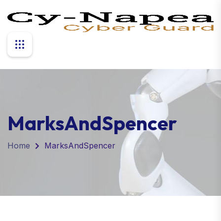
MarksAndSpencer
Home
MarksAndSpencer