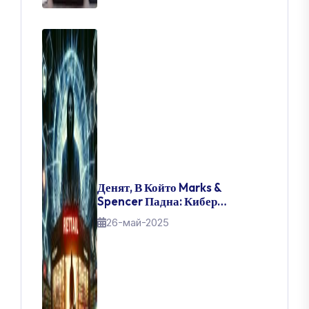
Денят, В Който Marks &
Spencer Падна: Кибер
Катастрофата, Разтърсила
26-май-2025
Търговията