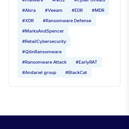
#Akira
#Veeam
#EDR
#MDR
#XDR
#Ransomware Defense
#MarksAndSpencer
#RetailCybersecurity
#QilinRansomware
#Ransomware Attack
#EarlyRAT
#Andariel group
#BlackCat