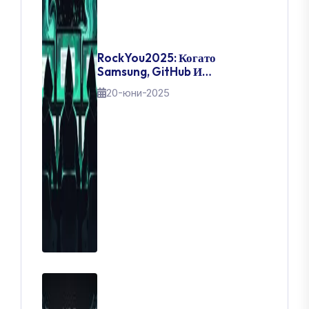
RockYou2025: Когато
Samsung, GitHub И
Правителства Паднаха –
20-юни-2025
Денят, В Който 16 Милиарда
Пароли Изтекоха