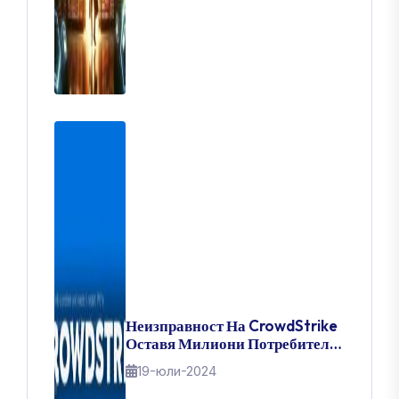
Неизправност На CrowdStrike
Оставя Милиони Потребители
На Windows Блокирани С Blue
19-юли-2024
Screen Of Death: Ето Как Да
Го Оправите