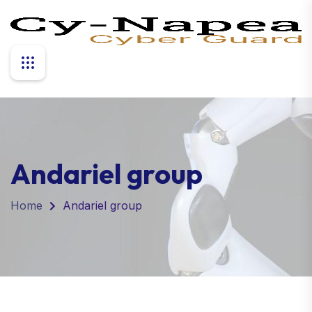
Andariel group
Home
Andariel group