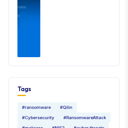
Tags
#ransomware
#Qilin
#Cybersecurity
#RansomwareAttack
#malware
#NIS2
#cyber threats