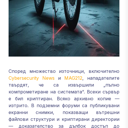
Според множество източници, включително
Cybersecurity News
и
MAG212
, нападателите
твърдят, че са извършили „пълно
компрометиране на системата“. Всеки сървър
е бил криптиран. Всяко архивно копие —
изтрито. В подземни форуми са публикувани
екранни снимки, показващи вътрешни
файлови структури и криптирани директории
— доказателство за дълбок достъп до