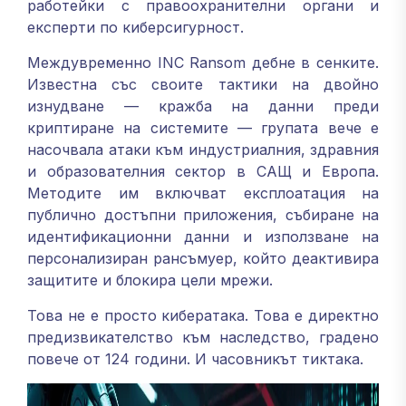
работейки с правоохранителни органи и
експерти по киберсигурност.
Междувременно INC Ransom дебне в сенките.
Известна със своите тактики на двойно
изнудване — кражба на данни преди
криптиране на системите — групата вече е
насочвала атаки към индустриалния, здравния
и образователния сектор в САЩ и Европа.
Методите им включват експлоатация на
публично достъпни приложения, събиране на
идентификационни данни и използване на
персонализиран рансъмуер, който деактивира
защитите и блокира цели мрежи.
Това не е просто кибератака. Това е директно
предизвикателство към наследство, градено
повече от 124 години. И часовникът тиктака.