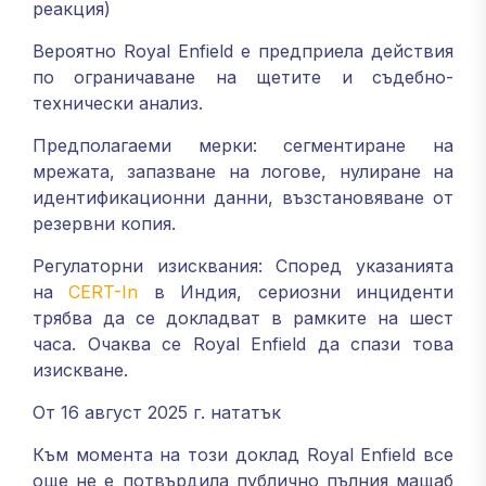
реакция)
Вероятно Royal Enfield е предприела действия
по ограничаване на щетите и съдебно-
технически анализ.
Предполагаеми мерки: сегментиране на
мрежата, запазване на логове, нулиране на
идентификационни данни, възстановяване от
резервни копия.
Регулаторни изисквания: Според указанията
на
CERT-In
в Индия, сериозни инциденти
трябва да се докладват в рамките на шест
часа. Очаква се Royal Enfield да спази това
изискване.
От 16 август 2025 г. нататък
Към момента на този доклад Royal Enfield все
още не е потвърдила публично пълния мащаб