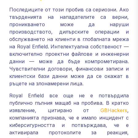
Последиците от този пробив са сериозни. Ако
твърденията на нападателите са верни,
проникването може да наруши
производството, дилърските операции и
обслужването на клиенти в глобалната мрежа
на Royal Enfield. Интелектуална собственост —
включително проектни файлове и инженерни
данни — може да бъде компрометирана.
Чувствителни договори, финансови записи и
клиентски бази данни може да се окажат в
ръцете на злонамерени лица.
Royal Enfield все още не е потвърдила
публично пълния мащаб на пробива. В кратко
изявление, цитирано от
GBHackers
,
компанията признава, че е имало инцидент с
киберсигурността и потвърждава, че е
активирала протоколите за реакция,