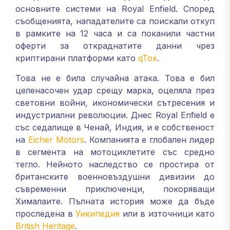
основните системи на Royal Enfield. Според
съобщенията, нападателите са поискали откуп
в рамките на 12 часа и са поканили частни
оферти за откраднатите данни чрез
криптирани платформи като
qTox
.
Това не е била случайна атака. Това е бил
целенасочен удар срещу марка, оцеляла през
световни войни, икономически сътресения и
индустриални революции. Днес Royal Enfield е
със седалище в Ченай, Индия, и е собственост
на
Eicher Motors
. Компанията е глобален лидер
в сегмента на мотоциклетите със средно
тегло. Нейното наследство се простира от
британските военновъздушни дивизии до
съвременни приключенци, покоряващи
Хималаите. Пълната история може да бъде
проследена в
Уикипедия
или в източници като
British Heritage
.