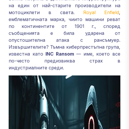
на един от най-старите производители на
мотоциклети в света.
Royal Enfield
,
емблематичната марка, чиито машини реват
по континентите от 1901 г., според
съобщенията е била ударена от
опустошителна атака с рансъмуер.
Извършителите? Тъмна киберпрестъпна група,
известна като
INC Ransom
— име, което все
по-често предизвиква страх в
индустриалните среди.