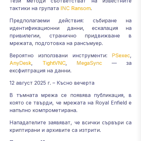
Тези методи съответстват на известните
тактики на групата
INC Ransom
.
Предполагаеми действия: събиране на
идентификационни данни, ескалация на
привилегии, странично придвижване в
мрежата, подготовка на рансъмуер.
Вероятно използвани инструменти:
PSexec
,
AnyDesk
,
TightVNC
,
MegaSync
— за
ексфилтрация на данни.
12 август 2025 г. – Късно вечерта
В тъмната мрежа се появява публикация, в
която се твърди, че мрежата на Royal Enfield е
напълно компрометирана.
Нападателите заявяват, че всички сървъри са
криптирани и архивите са изтрити.