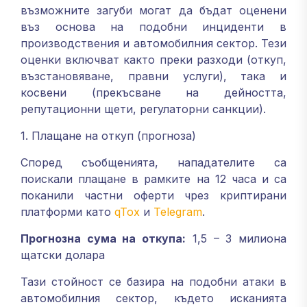
възможните загуби могат да бъдат оценени
въз основа на подобни инциденти в
производствения и автомобилния сектор. Тези
оценки включват както преки разходи (откуп,
възстановяване, правни услуги), така и
косвени (прекъсване на дейността,
репутационни щети, регулаторни санкции).
1. Плащане на откуп (прогноза)
Според съобщенията, нападателите са
поискали плащане в рамките на 12 часа и са
поканили частни оферти чрез криптирани
платформи като
qTox
и
Telegram
.
Прогнозна сума на откупа:
1,5 – 3 милиона
щатски долара
Тази стойност се базира на подобни атаки в
автомобилния сектор, където исканията