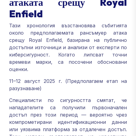
атаката срещу Royal
Enfield
Тази хронология възстановява събитията
около предполагаемата рансъмуер атака
срещу Royal Enfield, базирана на публично
достъпни източници и анализи от експерти по
киберсигурност. Когато липсват точни
времеви марки, са посочени обосновани
оценки.
11–12 август 2025 г. (Предполагаем етап на
разузнаване)
Специалисти по сигурността смятат, че
нападателите са получили първоначален
достъп през този период — вероятно чрез
компрометирани идентификационни данни
или уязвима платформа за отдалечен достъп.