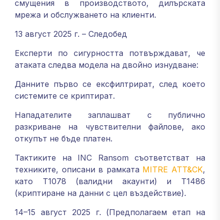
смущения в производството, дилърската
мрежа и обслужването на клиенти.
13 август 2025 г. – Следобед
Експерти по сигурността потвърждават, че
атаката следва модела на двойно изнудване:
Данните първо се ексфилтрират, след което
системите се криптират.
Нападателите заплашват с публично
разкриване на чувствителни файлове, ако
откупът не бъде платен.
Тактиките на INC Ransom съответстват на
техниките, описани в рамката
MITRE ATT&CK
,
като T1078 (валидни акаунти) и T1486
(криптиране на данни с цел въздействие).
14–15 август 2025 г. (Предполагаем етап на