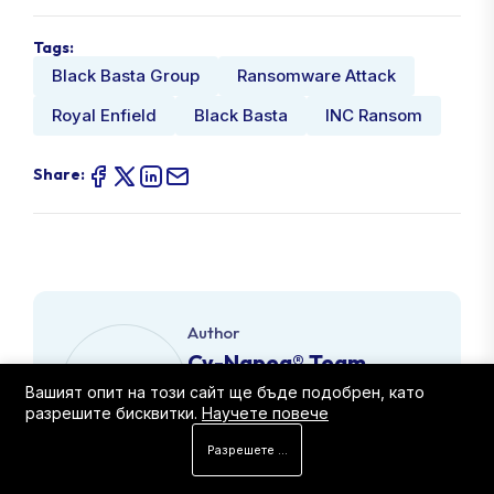
Tags:
Black Basta Group
Ransomware Attack
Royal Enfield
Black Basta
INC Ransom
Share:
Author
Cy-Napea® Team
Вашият опит на този сайт ще бъде подобрен, като
разрешите бисквитки.
Научете повече
Разрешете бисквитките