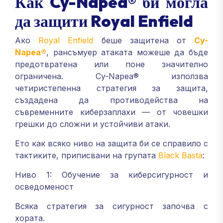
Как Cy-Napea® би могла
да защити Royal Enfield
Ако
Royal Enfield
беше защитена от
Cy-
Napea®
, рансъмуер атаката можеше да бъде
предотвратена или поне значително
ограничена. Cy-Napea® използва
четиристепенна стратегия за защита,
създадена да противодейства на
съвременните киберзаплахи — от човешки
грешки до сложни и устойчиви атаки.
Ето как всяко ниво на защита би се справило с
тактиките, приписвани на групата
Black Basta
:
Ниво 1: Обучение за киберсигурност и
осведоменост
Всяка стратегия за сигурност започва с
хората.