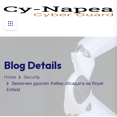
Blog Details
Home
Security
Заключен дросел: Кибер обсадата на Royal
Enfield