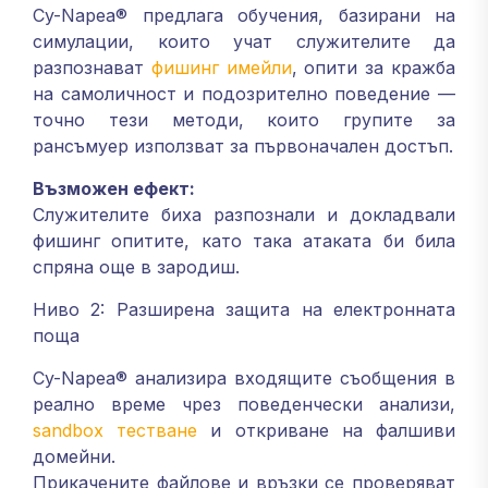
Cy-Napea® предлага обучения, базирани на
симулации, които учат служителите да
разпознават
фишинг имейли
, опити за кражба
на самоличност и подозрително поведение —
точно тези методи, които групите за
рансъмуер използват за първоначален достъп.
Възможен ефект:
Служителите биха разпознали и докладвали
фишинг опитите, като така атаката би била
спряна още в зародиш.
Ниво 2: Разширена защита на електронната
поща
Cy-Napea® анализира входящите съобщения в
реално време чрез поведенчески анализи,
sandbox тестване
и откриване на фалшиви
домейни.
Прикачените файлове и връзки се проверяват