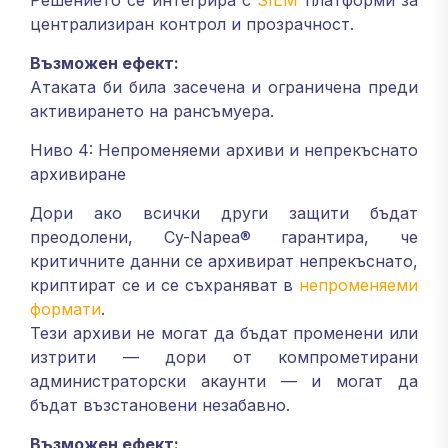
Решението се интегрира с
SIEM
платформи за
централизиран контрол и прозрачност.
Възможен ефект:
Атаката би била засечена и ограничена преди
активирането на рансъмуера.
Ниво 4: Непроменяеми архиви и непрекъснато
архивиране
Дори ако всички други защити бъдат
преодолени, Cy-Napea® гарантира, че
критичните данни се архивират непрекъснато,
криптират се и се съхраняват в
непроменяеми
формати
.
Тези архиви не могат да бъдат променени или
изтрити — дори от компрометирани
администраторски акаунти — и могат да
бъдат възстановени незабавно.
Възможен ефект: