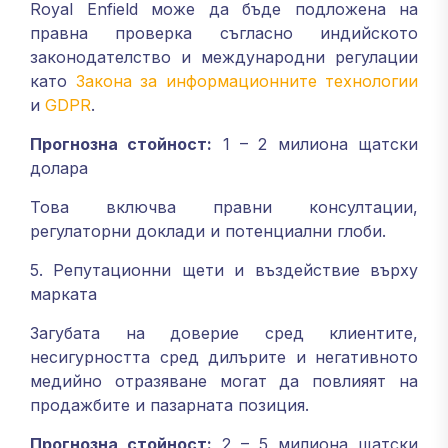
Royal Enfield може да бъде подложена на
правна проверка съгласно индийското
законодателство и международни регулации
като
Закона за информационните технологии
и
GDPR
.
Прогнозна стойност:
1 – 2 милиона щатски
долара
Това включва правни консултации,
регулаторни доклади и потенциални глоби.
5. Репутационни щети и въздействие върху
марката
Загубата на доверие сред клиентите,
несигурността сред дилърите и негативното
медийно отразяване могат да повлияят на
продажбите и пазарната позиция.
Прогнозна стойност:
2 – 5 милиона щатски