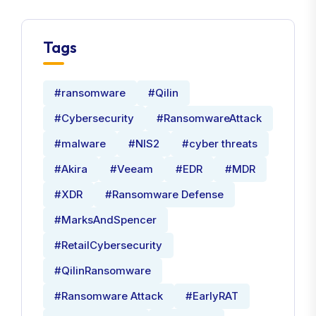
Tags
#ransomware
#Qilin
#Cybersecurity
#RansomwareAttack
#malware
#NIS2
#cyber threats
#Akira
#Veeam
#EDR
#MDR
#XDR
#Ransomware Defense
#MarksAndSpencer
#RetailCybersecurity
#QilinRansomware
#Ransomware Attack
#EarlyRAT