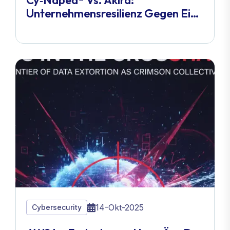
Cy‑Napea® Vs. Akira:
Unternehmensresilienz Gegen Eine
Ransomware-Bedrohung Von 244
Mio. USD
14-Okt-2025
Cybersecurity