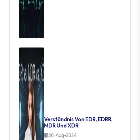
Verständnis Von EDR, EDRR,
MDR Und XDR
30-Aug-2024