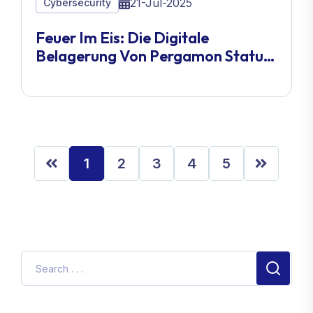
21-Jul-2025
Cybersecurity
Feuer Im Eis: Die Digitale
Belagerung Von Pergamon Status
Durch Direwolf Und Die
Verteidigung, Die Alles Verändert
Hätte.
1
2
3
4
5