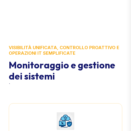
VISIBILITÀ UNIFICATA, CONTROLLO PROATTIVO E
OPERAZIONI IT SEMPLIFICATE
M
o
n
i
t
o
r
a
g
g
i
o
e
g
e
s
t
i
o
n
e
d
e
i
s
i
s
t
e
m
i
`