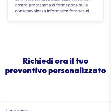
nostro programma di formazione sulla
consapevolezza informatica fornisce ai
dipendenti competenze pratiche per
riconoscere phishing, ingegneria sociale e
comportamenti rischiosi. Grazie a moduli
coinvolgenti e scenari realistici, il tuo team
diventa una linea di difesa vigile e
informata — riducendo gli errori umani e
rafforzando la postura di sicurezza.
Richiedi ora il tuo
preventivo personalizzato
Il tuo nome