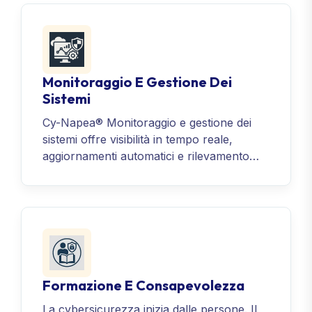
phishing, malware, spoofing e perdite di
dati. Dal filtraggio avanzato delle email
all’archiviazione, fino alle firme
elettroniche legalmente vincolanti
conformi a eIDAS, questa soluzione
Monitoraggio E Gestione Dei
garantisce comu
Sistemi
Cy-Napea® Monitoraggio e gestione dei
sistemi offre visibilità in tempo reale,
aggiornamenti automatici e rilevamento
proattivo delle minacce nel tuo ambiente
IT. Garantisci prestazioni ottimali, riduci i
tempi di inattività e mantieni la conformità
con strumenti intelligenti che mantengono i
tuoi sistemi sicuri, efficienti e sempre sotto
controllo.
Formazione E Consapevolezza
La cybersicurezza inizia dalle persone. Il