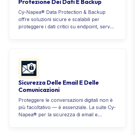
Protezione Dei Dati E Backup
Cy-Napea® Data Protection & Backup
offre soluzioni sicure e scalabili per
proteggere i dati critici su endpoint, server
e carichi di lavoro cloud. Con backup
avanzato, disaster recovery, geo-
ridondanza e DLP, garantisce la continuità
operativa, la conformità normativa e la
resilienza contro le minacce informatiche.
Sicurezza Delle Email E Delle
Comunicazioni
Proteggere le conversazioni digitali non è
più facoltativo — è essenziale. La suite Cy-
Napea® per la sicurezza di email e
comunicazioni difende i canali più
vulnerabili della tua organizzazione da