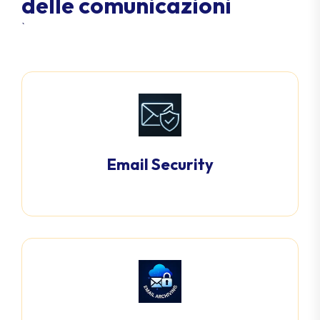
d
e
l
l
e
c
o
m
u
n
i
c
a
z
i
o
n
i
`
Email Security