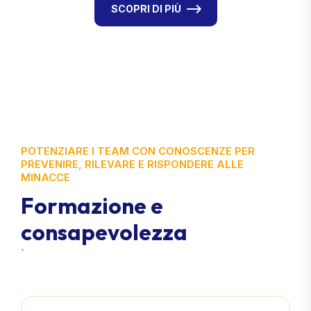
SCOPRI DI PIÙ
POTENZIARE I TEAM CON CONOSCENZE PER
PREVENIRE, RILEVARE E RISPONDERE ALLE
MINACCE
F
o
r
m
a
z
i
o
n
e
e
c
o
n
s
a
p
e
v
o
l
e
z
z
a
`