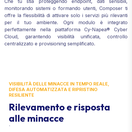
Che tu stia proteggendo endpoint, dati sensibili,
monitorando sistemi o formando utenti, Composer ti
offre la flessibilità di attivare solo i servizi più rilevanti
per il tuo ambiente. Ogni modulo è integrato
perfettamente nella piattaforma Cy-Napea® Cyber
Cloud, garantendo visibilità unificata, controllo
centralizzato e provisioning semplificato.
VISIBILITÀ DELLE MINACCE IN TEMPO REALE,
DIFESA AUTOMATIZZATA E RIPRISTINO
RESILIENTE
R
i
l
e
v
a
m
e
n
t
o
e
r
i
s
p
o
s
t
a
a
l
l
e
m
i
n
a
c
c
e
`