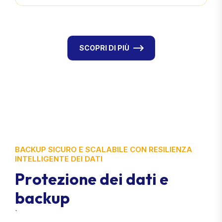
SCOPRI DI PIÙ
BACKUP SICURO E SCALABILE CON RESILIENZA
INTELLIGENTE DEI DATI
P
r
o
t
e
z
i
o
n
e
d
e
i
d
a
t
i
e
b
a
c
k
u
p
`