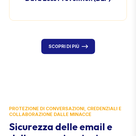
SCOPRI DI PIÙ
PROTEZIONE DI CONVERSAZIONI, CREDENZIALI E
COLLABORAZIONE DALLE MINACCE
S
i
c
u
r
e
z
z
a
d
e
l
l
e
e
m
a
i
l
e