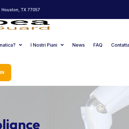
, Houston, TX 77057
rmatica?
I Nostri Piani
News
FAQ
Contatta
IN
liance