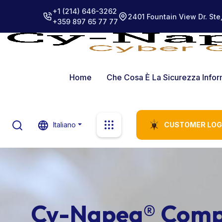
+1 (214) 646-3262
2401 Fountain View Dr. Ste
+359 897 65 77 77
Home
Che Cosa È La Sicurezza Info
Italiano
CUSTOMER LOG
Cy-Napea® Comp