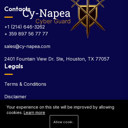
Contacts
+1 (214) 646-3262
+ 359 897 56 77 77
sales@cy-napea.com
2401 Fountain View Dr. Ste, Houston, TX 77057
Legals
Terms & Conditions
Disclaimer
Your experience on this site will be improved by allowing
EULA
cookies.
Learn more
Cookie Policy
Allow cookies