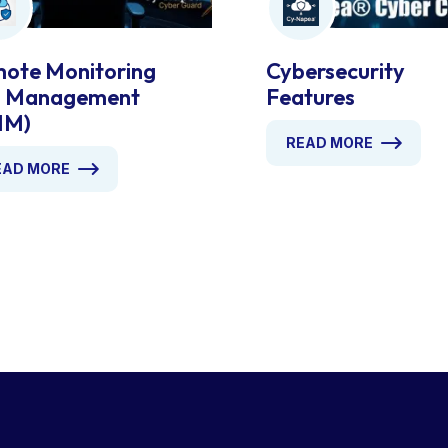
ote Monitoring
Cybersecurity
d Management
Features
MM)
READ MORE
EAD MORE