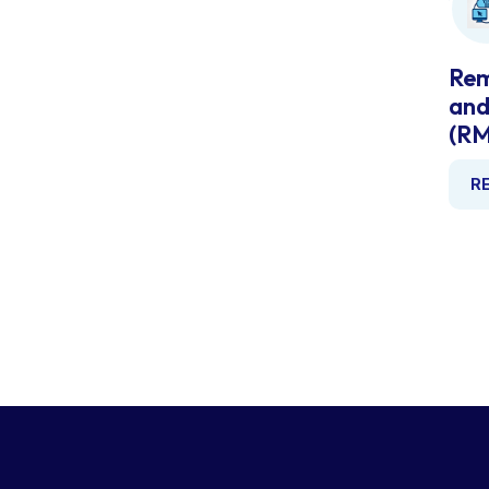
Rem
an
(R
R