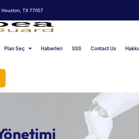
, Houston, TX 77057
Plan Seç
Haberleri
SSS
Contact Us
Hakk
Yönetimi