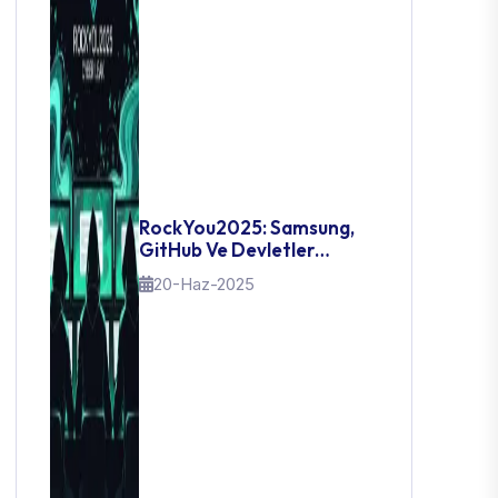
RockYou2025: Samsung,
GitHub Ve Devletler
Çökerken – 16 Milyar
20-Haz-2025
Şifrenin Sızdığı Gün