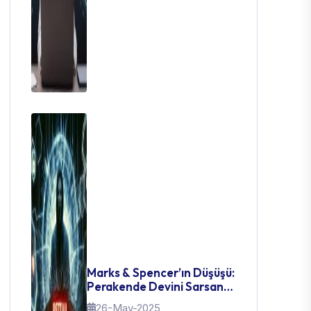
Marks & Spencer’ın Düşüşü:
Perakende Devini Sarsan
Siber Felaket
26-May-2025