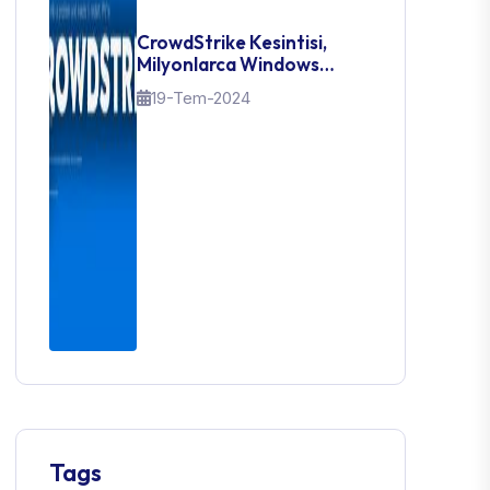
CrowdStrike Kesintisi,
Milyonlarca Windows
Kullanıcısını Mavi Ekran
19-Tem-2024
Hatasıyla Karşı Karşıya
Bıraktı: İşte Nasıl
Düzelteceğiniz
Tags