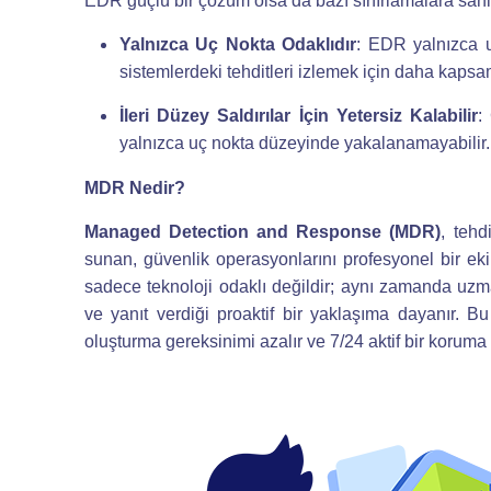
EDR güçlü bir çözüm olsa da bazı sınırlamalara sahipt
Yalnızca Uç Nokta Odaklıdır
: EDR yalnızca uç
sistemlerdeki tehditleri izlemek için daha kapsa
İleri Düzey Saldırılar İçin Yetersiz Kalabilir
:
yalnızca uç nokta düzeyinde yakalanamayabilir.
MDR Nedir?
Managed Detection and Response (MDR)
, tehd
sunan, güvenlik operasyonlarını profesyonel bir eki
sadece teknoloji odaklı değildir; aynı zamanda uzman
ve yanıt verdiği proaktif bir yaklaşıma dayanır. Bu
oluşturma gereksinimi azalır ve 7/24 aktif bir koruma 