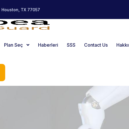
, Houston, TX 77057
Plan Seç
Haberleri
SSS
Contact Us
Hakk