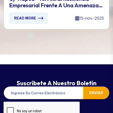
Empresarial Frente A Una Amenaza
De Ransomware De 244 Millones De
Dólares
15-nov.-2025
READ MORE
Suscríbete A Nuestro Boletín
ENVIAR