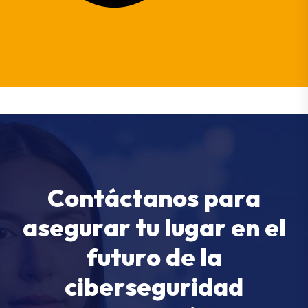
C
o
n
t
á
c
t
a
n
o
s
p
a
r
a
a
s
e
g
u
r
a
r
t
u
l
u
g
a
r
e
n
e
l
f
u
t
u
r
o
d
e
l
a
c
i
b
e
r
s
e
g
u
r
i
d
a
d