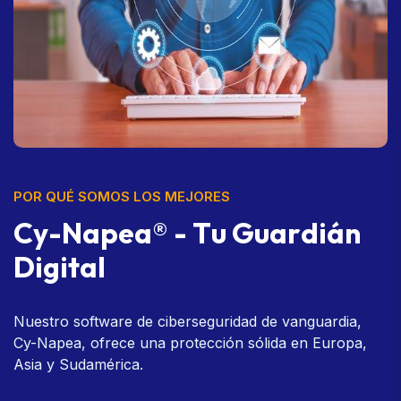
POR QUÉ SOMOS LOS MEJORES
C
y
-
N
a
p
e
a
®
-
T
u
G
u
a
r
d
i
á
n
D
i
g
i
t
a
l
Nuestro software de ciberseguridad de vanguardia,
Cy-Napea, ofrece una protección sólida en Europa,
Asia y Sudamérica.