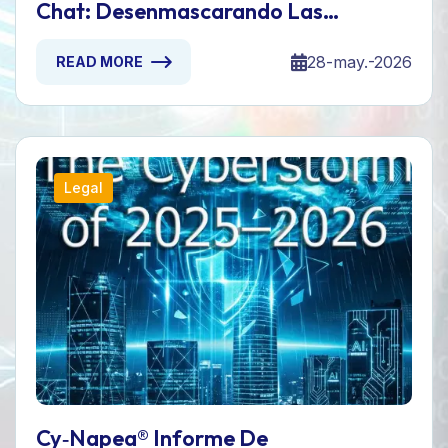
Chat: Desenmascarando Las
Ciberamenazas Ocultas De Los
Chatbots De IA
28-may.-2026
READ MORE
Legal
Cy‑Napea® Informe De