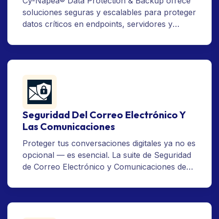
Cy-Napea® Data Protection & Backup ofrece
soluciones seguras y escalables para proteger
datos críticos en endpoints, servidores y
cargas de trabajo en la nube. Con funciones
avanzadas de respaldo, recuperación ante
desastres, redundancia geográfica y DLP,
garantiza continuidad operativa, cumplimiento
normativo y resiliencia frente a amenazas
cibernéticas.
Seguridad Del Correo Electrónico Y
Las Comunicaciones
Proteger tus conversaciones digitales ya no es
opcional — es esencial. La suite de Seguridad
de Correo Electrónico y Comunicaciones de
Cy-Napea® defiende los canales más
vulnerables de tu organización contra el
phishing, el malware, el spoofing y las fugas
de datos. Desde el filtrado avanzado de