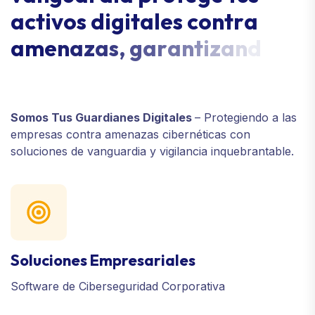
a
c
t
i
v
o
s
d
i
g
i
t
a
l
e
s
c
o
n
t
r
a
a
m
e
n
a
z
a
s
,
g
a
r
a
n
t
i
z
a
n
d
o
t
r
a
n
q
u
i
l
i
d
a
d
.
Somos Tus Guardianes Digitales
– Protegiendo a las
empresas contra amenazas cibernéticas con
soluciones de vanguardia y vigilancia inquebrantable.
Soluciones Empresariales
Software de Ciberseguridad Corporativa