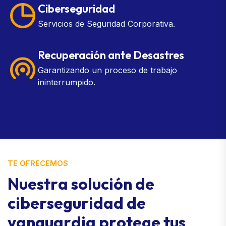
Ciberseguridad
Servicios de Seguridad Corporativa.
Recuperación ante Desastres
Garantizando un proceso de trabajo
ininterrumpido.
TE OFRECEMOS
N
u
e
s
t
r
a
s
o
l
u
c
i
ó
n
d
e
c
i
b
e
r
s
e
g
u
r
i
d
a
d
d
e
v
a
n
g
u
a
r
d
i
a
p
r
o
t
e
g
e
t
u
s