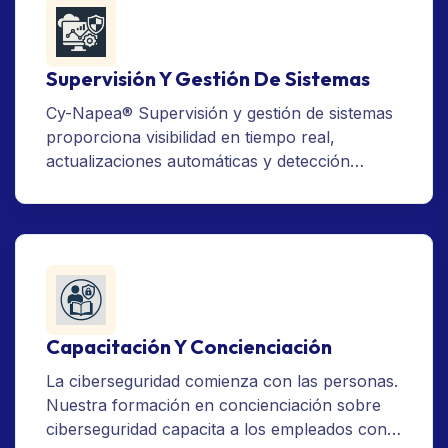
correos y el archivado hasta las firmas
electrónicas legalmente vinculantes conforme
a eIDAS, esta cate
Supervisión Y Gestión De Sistemas
Cy-Napea® Supervisión y gestión de sistemas
proporciona visibilidad en tiempo real,
actualizaciones automáticas y detección
proactiva de amenazas en tu entorno TI.
Asegura un rendimiento óptimo, reduce el
tiempo de inactividad y cumple con la
normativa mediante herramientas inteligentes
que mantienen tus sistemas seguros, eficientes
y bajo control.
Capacitación Y Concienciación
La ciberseguridad comienza con las personas.
Nuestra formación en concienciación sobre
ciberseguridad capacita a los empleados con