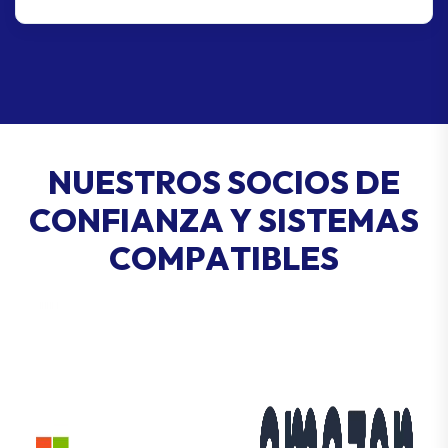
habilidades prácticas para identificar phishing,
ingeniería social y conductas de riesgo. A
través de módulos interactivos y escenarios
reales, tu equipo se convierte en una defensa
vigilante e informada — reduciendo errores
humanos y fortaleciendo tu postura de seguri
N
U
E
S
T
R
O
S
S
O
C
I
O
S
D
E
C
O
N
F
I
A
N
Z
A
Y
S
I
S
T
E
M
A
S
C
O
M
P
A
T
I
B
L
E
S