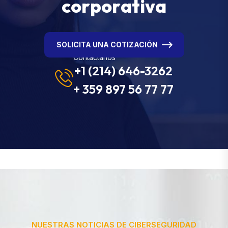
c
o
r
p
o
r
a
t
i
v
a
SOLICITA UNA COTIZACIÓN
Contáctanos
+1 (214) 646-3262
+ 359 897 56 77 77
NUESTRAS NOTICIAS DE CIBERSEGURIDAD