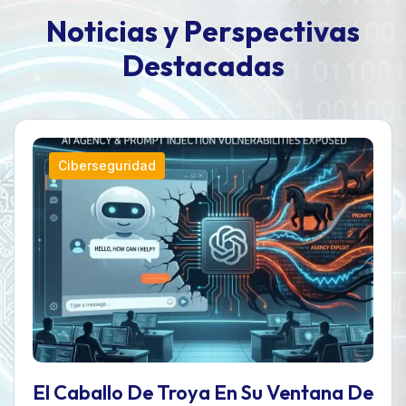
N
o
t
i
c
i
a
s
y
P
e
r
s
p
e
c
t
i
v
a
s
D
e
s
t
a
c
a
d
a
s
Ciberseguridad
El Caballo De Troya En Su Ventana De