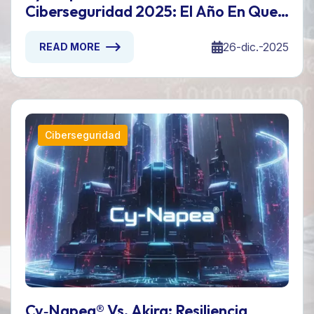
Ciberseguridad 2025: El Año En Que
El Panorama De Amenazas Cruzó El
Rubicón De La IA
26-dic.-2025
READ MORE
Ciberseguridad
Cy‑Napea® Vs. Akira: Resiliencia